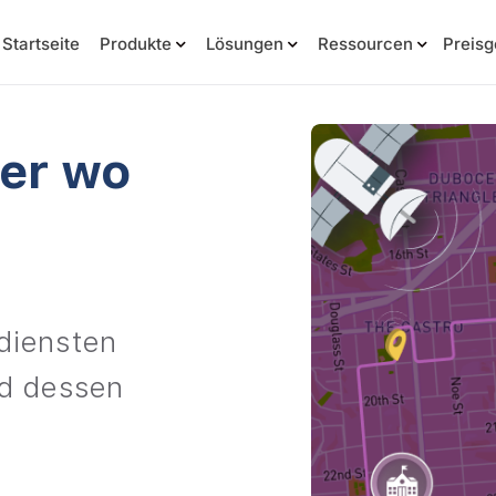
Startseite
Produkte
Lösungen
Ressourcen
Preisg
der wo
d
diensten
nd dessen