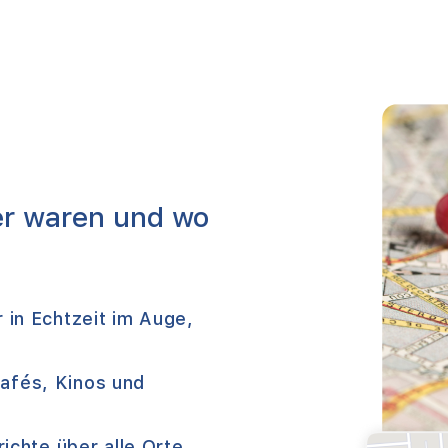
er waren und wo
 in Echtzeit im Auge,
afés, Kinos und
ichte über alle Orte,