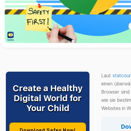
Laut
statcoun
einen überwä
Create a Healthy
Browser sind 
Digital World for
wie sie besti
Your Child
Websites in 
Dow
Download Safes Now!