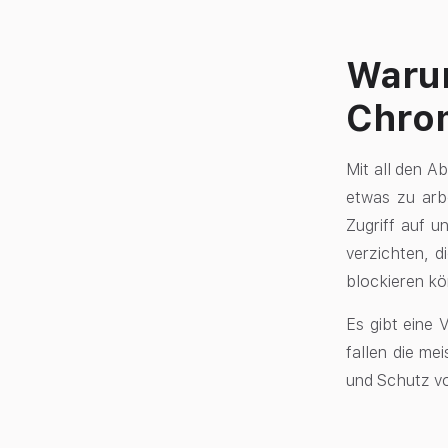
Warum
Chro
Mit all den A
etwas zu arbe
Zugriff auf u
verzichten, d
blockieren kön
Es gibt eine
fallen die me
und Schutz v