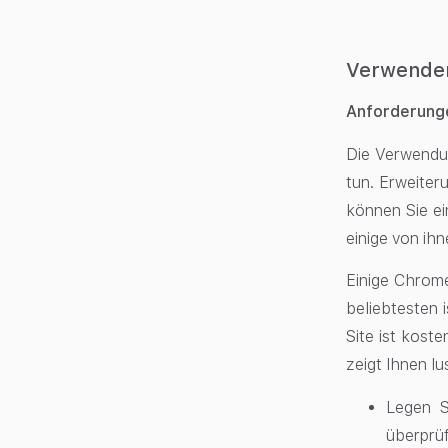
Verwenden
Anforderunge
Die Verwendun
tun. Erweiter
können Sie ei
einige von ihn
Einige Chrom
beliebtesten 
Site ist kost
zeigt Ihnen l
Legen S
überprü