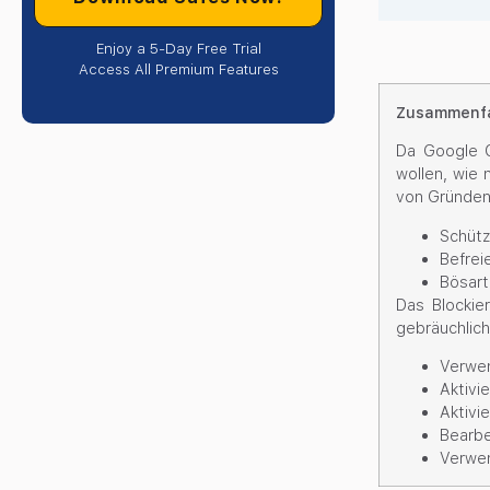
Enjoy a 5-Day Free Trial
Access All Premium Features
Zusammenf
Da Google C
wollen, wie
von Gründen 
Schütz
Befrei
Bösart
Das Blockie
gebräuchlic
Verwe
Aktivi
Aktivi
Bearbe
Verwe