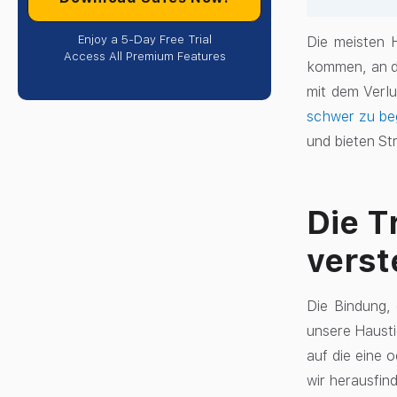
Enjoy a 5-Day Free Trial
Die meisten 
Access All Premium Features
kommen, an d
mit dem Verlu
schwer zu beg
und bieten St
Die T
vers
Die Bindung, 
unsere Haustie
auf die eine 
wir herausfin