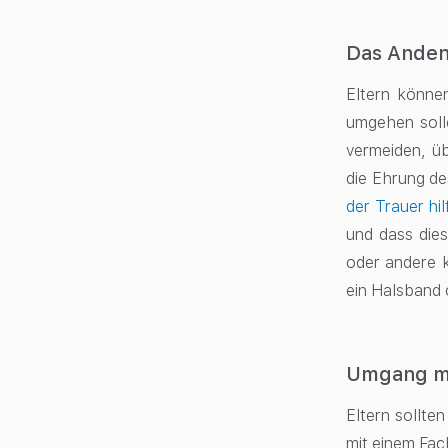
Das Anden
Eltern können
umgehen solle
vermeiden, üb
die Ehrung de
der Trauer hilf
und dass die
oder andere k
ein Halsband 
Umgang mit
Eltern sollte
mit einem Fac