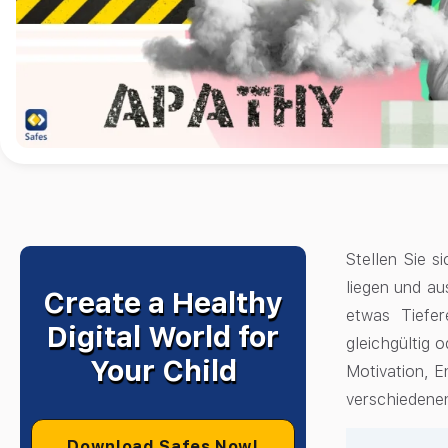
Stellen Sie 
liegen und au
Create a Healthy
etwas Tiefe
Digital World for
gleichgültig 
Your Child
Motivation, E
verschiedenen
Download Safes Now!