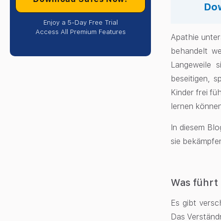
Dow
Enjoy a 5-Day Free Trial
Access All Premium Features
Apathie unter
behandelt we
Langeweile s
beseitigen, s
Kinder frei fü
lernen können
In diesem Blo
sie bekämpfen
Was führt
Es gibt versc
Das Verständn