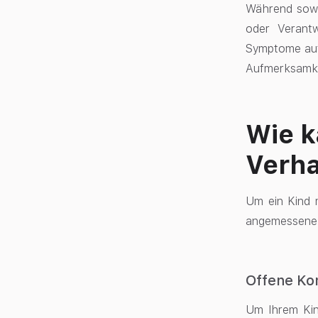
Während sowo
oder Verantw
Symptome auf
Aufmerksamkei
Wie k
Verha
Um ein Kind 
angemessene A
Offene Ko
Um Ihrem Kin