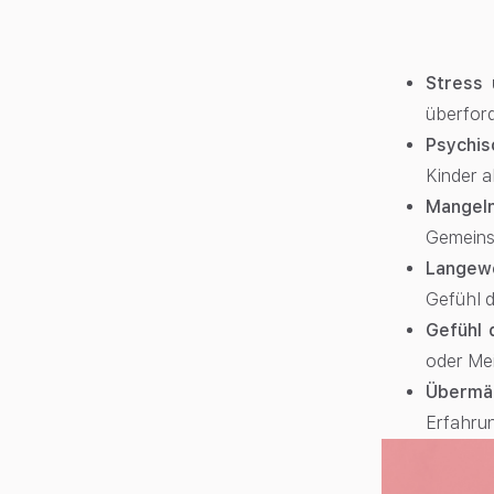
Stress 
überford
Psychis
Kinder a
Mangel
Gemeinsc
Langew
Gefühl d
Gefühl 
oder Mei
Übermäß
Erfahru