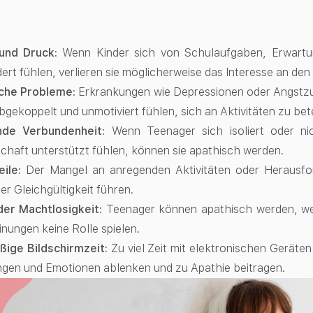
und Druck:
Wenn Kinder sich von Schulaufgaben, Erwartu
ert fühlen, verlieren sie möglicherweise das Interesse an de
che Probleme:
Erkrankungen wie Depressionen oder Angstzu
bgekoppelt und unmotiviert fühlen, sich an Aktivitäten zu bete
nde Verbundenheit:
Wenn Teenager sich isoliert oder ni
haft unterstützt fühlen, können sie apathisch werden.
eile:
Der Mangel an anregenden Aktivitäten oder Herausfo
er Gleichgültigkeit führen.
der Machtlosigkeit:
Teenager können apathisch werden, we
nungen keine Rolle spielen.
ige Bildschirmzeit:
Zu viel Zeit mit elektronischen Geräten
ngen und Emotionen ablenken und zu Apathie beitragen.