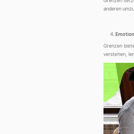
Grenzen setze
anderen umz
Emotion
Grenzen biet
verstehen, le