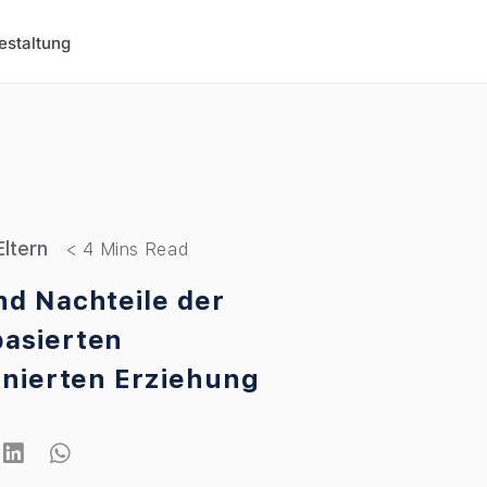
estaltung
Eltern
nd Nachteile der
asierten
linierten Erziehung