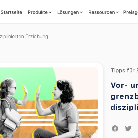
Startseite
Produkte
Lösungen
Ressourcen
Preisg
ziplinierten Erziehung
Tipps für 
Vor- u
grenzb
diszip