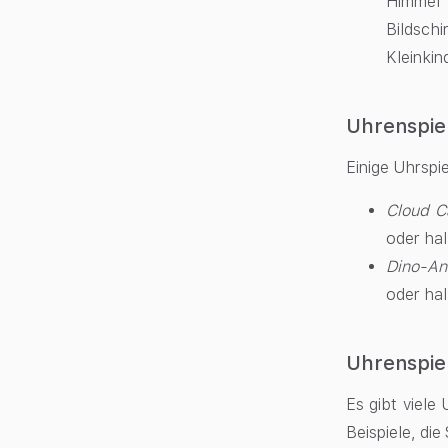
Himmel 
Bildschi
Kleinkin
Uhrenspiel
Einige Uhrspie
Cloud C
oder ha
Dino-An
oder ha
Uhrenspiel
Es gibt viele
Beispiele, die