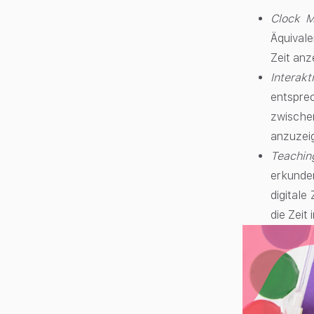
Clock M
Äquivale
Zeit anz
Interakt
entspre
zwische
anzuzeig
Teachin
erkunde
digitale
die Zeit