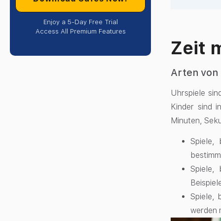
Enjoy a 5-Day Free Trial
Access All Premium Features
Zeit 
Arten von
Uhrspiele sin
Kinder sind 
Minuten, Seku
Spiele,
bestimmt
Spiele,
Beispiel
Spiele,
werden m