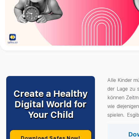
Alle Kinder m
der Lage zu s
Create a Healthy
können Zeitm
Digital World for
wie diejenige
Your Child
spielen. Esgi
Dow
Download Safes Now!