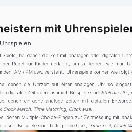
meistern mit Uhrenspiele
 Uhrspielen
d Spiele, bei denen die Zeit mit analogen oder digitalen Uhr
in der Regel für Kinder gedacht, um zu lernen, wie man U
nden, AM / PM usw. versteht. Uhrenspiele können wie folgt k
 bei denen die Uhrzeit auf einer analogen Uhr so eingest
en digitalen Zeit übereinstimmt. Beispiele sind:
Stell die Uhr
,
 bei denen einfache analoge Zeiten mit digitalen Entspr
e:
Clock Match
,
Time Matching
,
Clockwise
.
 bei denen Multiple-Choice-Fragen zur Zeitmessung mit ana
üssen. Beispiele sind: Telling Time Quiz,
Time Test
,
Clock Q