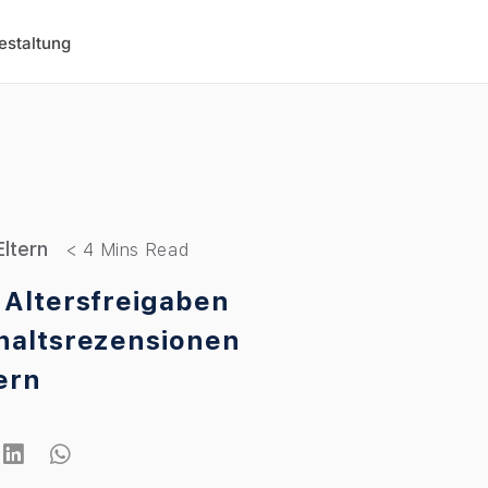
estaltung
Eltern
 Altersfreigaben
haltsrezensionen
ern