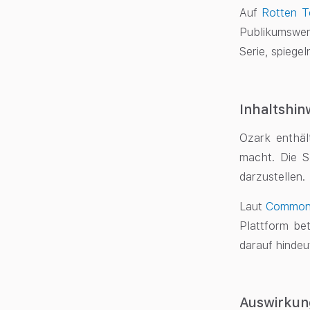
Auf
Rotten 
Publikumswer
Serie, spiegel
Inhaltshin
Ozark enthäl
macht. Die Se
darzustellen.
Laut
Common
Plattform be
darauf hindeu
Auswirkun