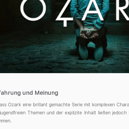
fahrung und Meinung
ass Ozark eine brillant gemachte Serie mit komplexen Char
t jugendfreien Themen und der explizite Inhalt ließen jedoch
mmen.