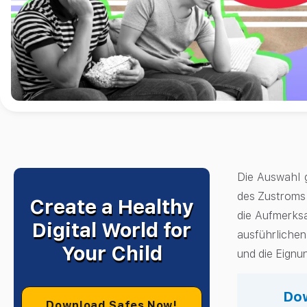
Die Auswahl g
des Zustroms 
Create a Healthy
die Aufmerksa
Digital World for
ausführlichen
Your Child
und die Eignu
Dow
Download Safes Now!