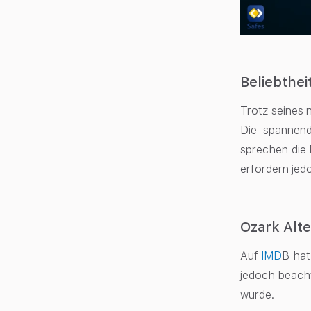
Beliebthei
Trotz seines 
Die spannend
sprechen die 
erfordern jedo
Ozark Alt
Auf
IMD
B
hat 
jedoch beacht
wurde.