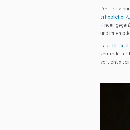
Die Forschu
erhebliche A
Kinder gegenü
und ihr emoti
Laut
Dr. Jus
verminderter 
vorsichtig se