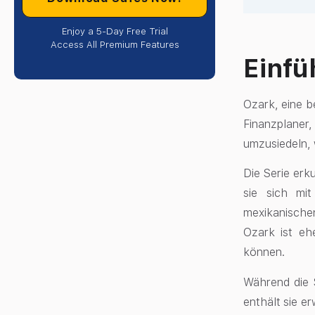
Enjoy a 5-Day Free Trial
Access All Premium Features
Einfü
Ozark, eine b
Finanzplaner
umzusiedeln, 
Die Serie erk
sie sich mi
mexikanische
Ozark ist eh
können.
Während die 
enthält sie e