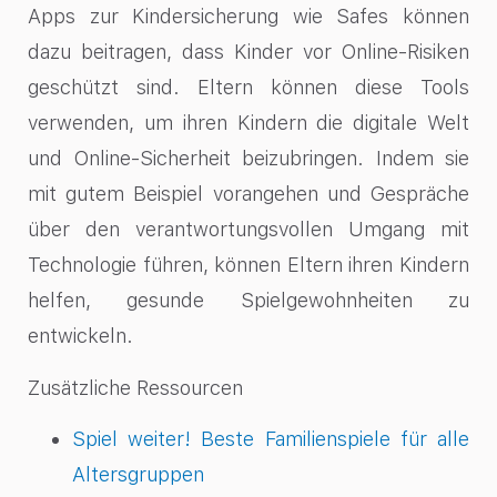
Apps zur Kindersicherung wie Safes können
dazu beitragen, dass Kinder vor Online-Risiken
geschützt sind. Eltern können diese Tools
verwenden, um ihren Kindern die digitale Welt
und Online-Sicherheit beizubringen. Indem sie
mit gutem Beispiel vorangehen und Gespräche
über den verantwortungsvollen Umgang mit
Technologie führen, können Eltern ihren Kindern
helfen, gesunde Spielgewohnheiten zu
entwickeln.
Zusätzliche Ressourcen
Spiel weiter! Beste Familienspiele für alle
Altersgruppen