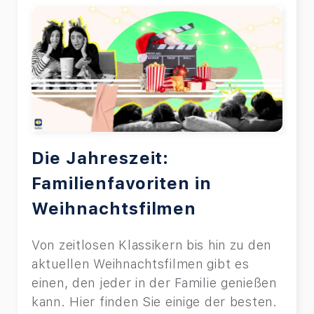
Die Jahreszeit:
Familienfavoriten in
Weihnachtsfilmen
Von zeitlosen Klassikern bis hin zu den
aktuellen Weihnachtsfilmen gibt es
einen, den jeder in der Familie genießen
kann. Hier finden Sie einige der besten.