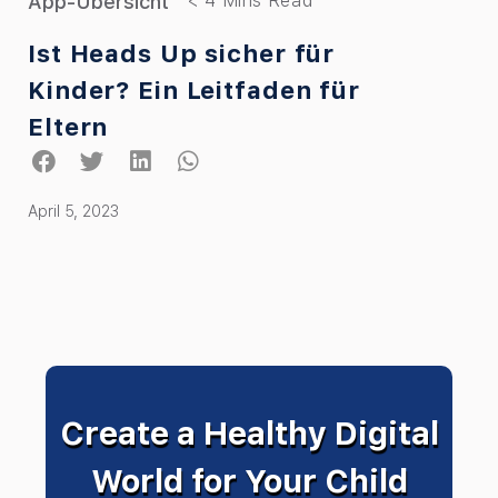
App-Übersicht
Ist Heads Up sicher für
Kinder? Ein Leitfaden für
Eltern
April 5, 2023
Create a Healthy Digital
World for Your Child