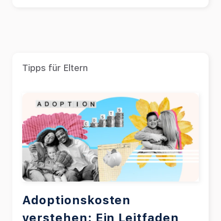
Tipps für Eltern
Adoptionskosten
verstehen: Ein Leitfaden