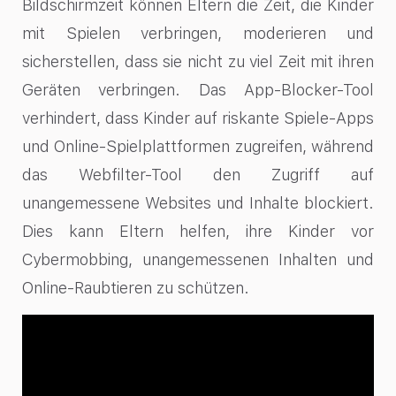
Bildschirmzeit können Eltern die Zeit, die Kinder
mit Spielen verbringen, moderieren und
sicherstellen, dass sie nicht zu viel Zeit mit ihren
Geräten verbringen. Das App-Blocker-Tool
verhindert, dass Kinder auf riskante Spiele-Apps
und Online-Spielplattformen zugreifen, während
das Webfilter-Tool den Zugriff auf
unangemessene Websites und Inhalte blockiert.
Dies kann Eltern helfen, ihre Kinder vor
Cybermobbing, unangemessenen Inhalten und
Online-Raubtieren zu schützen.