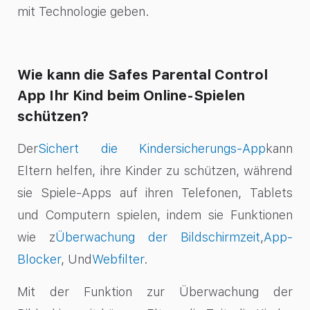
mit Technologie geben.
Wie kann die Safes Parental Control
App Ihr ​​Kind beim Online-Spielen
schützen?
Der
Sichert die Kindersicherungs-App
kann
Eltern helfen, ihre Kinder zu schützen, während
sie Spiele-Apps auf ihren Telefonen, Tablets
und Computern spielen, indem sie Funktionen
wie z
Überwachung der Bildschirmzeit
,
App-
Blocker
, Und
Webfilter
.
Mit der Funktion zur Überwachung der