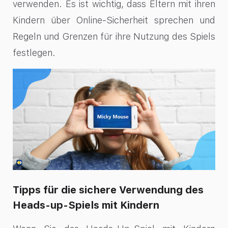
verwenden. Es ist wichtig, dass Eltern mit ihren
Kindern über Online-Sicherheit sprechen und
Regeln und Grenzen für ihre Nutzung des Spiels
festlegen.
Tipps für die sichere Verwendung des
Heads-up-Spiels mit Kindern