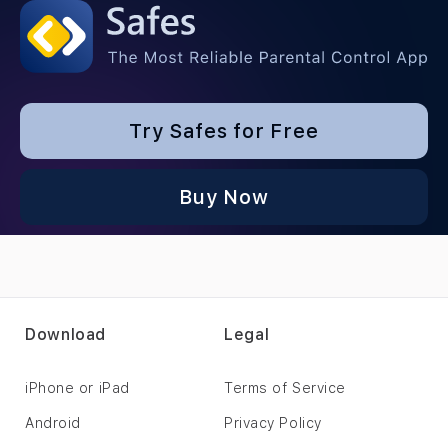
Try Safes for Free
Buy Now
Download
Legal
iPhone or iPad
Terms of Service
Android
Privacy Policy