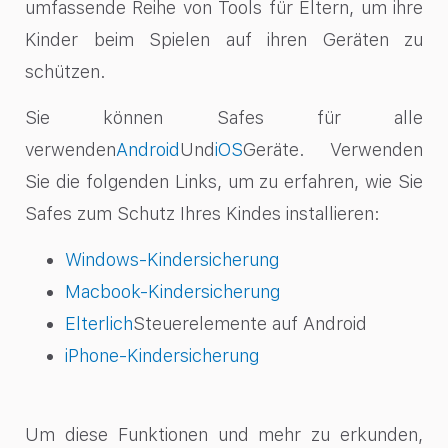
umfassende Reihe von Tools für Eltern, um ihre
Kinder beim Spielen auf ihren Geräten zu
schützen.
Sie können Safes für alle
verwenden
Android
Und
iOS
Geräte. Verwenden
Sie die folgenden Links, um zu erfahren, wie Sie
Safes zum Schutz Ihres Kindes installieren:
Windows-Kindersicherung
Macbook-Kindersicherung
Elterlich
Steuerelemente auf Android
iPhone-Kindersicherung
Um diese Funktionen und mehr zu erkunden,