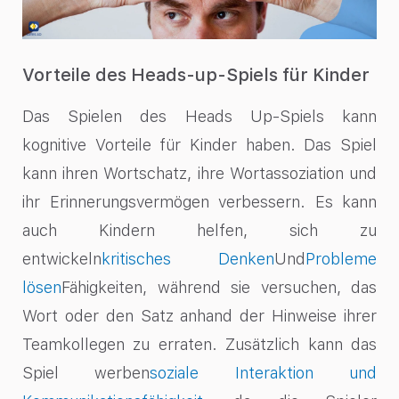
Vorteile des Heads-up-Spiels für Kinder
Das Spielen des Heads Up-Spiels kann
kognitive Vorteile für Kinder haben. Das Spiel
kann ihren Wortschatz, ihre Wortassoziation und
ihr Erinnerungsvermögen verbessern. Es kann
auch Kindern helfen, sich zu
entwickeln
kritisches Denken
Und
Probleme
lösen
Fähigkeiten, während sie versuchen, das
Wort oder den Satz anhand der Hinweise ihrer
Teamkollegen zu erraten. Zusätzlich kann das
Spiel werben
soziale Interaktion und