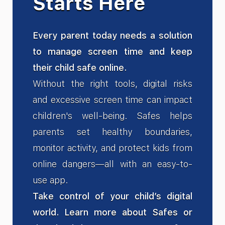
Starts Here
Every parent today needs a solution
to manage screen time and keep
their child safe online.
Without the right tools, digital risks
and excessive screen time can impact
children's well-being. Safes helps
parents set healthy boundaries,
monitor activity, and protect kids from
online dangers—all with an easy-to-
use app.
Take control of your child’s digital
world. Learn more about Safes or