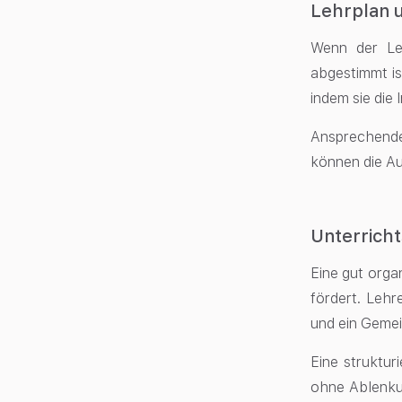
Lehrplan u
Wenn der Leh
abgestimmt is
indem sie die
Ansprechende 
können die A
Unterric
Eine gut orga
fördert. Lehr
und ein Gemei
Eine struktur
ohne Ablenkun