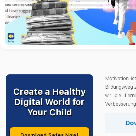
Motivation i
Bildungsweg z
Create a Healthy
wir die Lern
Digital World for
Verbesserung
Your Child
Dow
Download Safes Now!