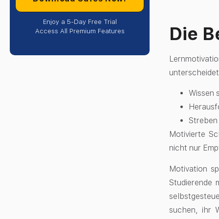
Enjoy a 5-Day Free Trial
Die B
Access All Premium Features
Lernmotivati
unterscheidet.
Wissen 
Herausf
Streben 
Motivierte Sc
nicht nur Emp
Motivation s
Studierende 
selbstgesteu
suchen, ihr 