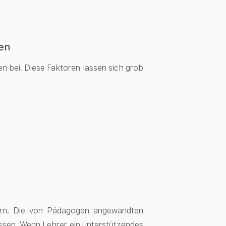
sen
n bei. Diese Faktoren lassen sich grob
lern. Die von Pädagogen angewandten
ussen. Wenn Lehrer ein unterstützendes