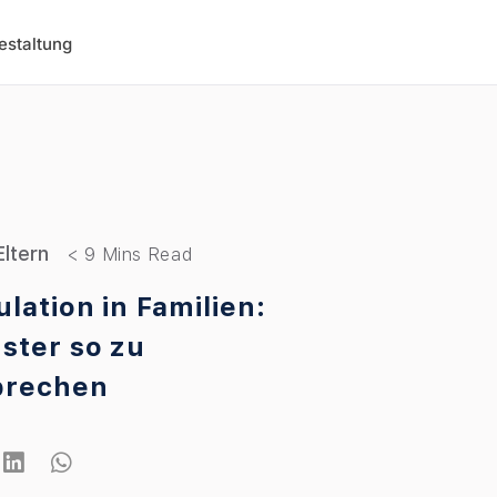
estaltung
Eltern
lation in Familien:
ster so zu
brechen