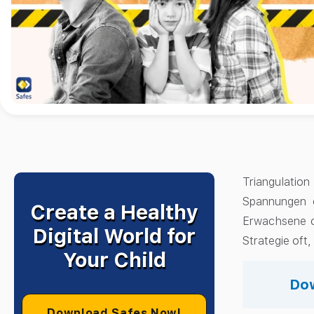
Triangulatio
Spannungen o
Create a Healthy
Erwachsene 
Digital World for
Strategie oft
Your Child
Dow
Download Safes Now!