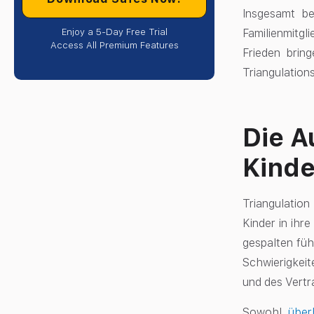
Insgesamt be
Enjoy a 5-Day Free Trial
Familienmitgl
Access All Premium Features
Frieden brin
Triangulation
Die A
Kinde
Triangulation
Kinder in ihre
gespalten füh
Schwierigkeit
und des Vertr
Sowohl
über