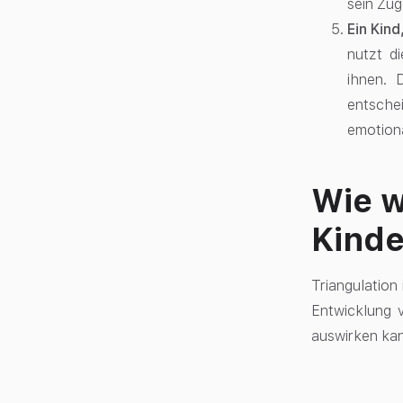
sein Zug
Ein Kin
nutzt d
ihnen. 
entschei
emotion
Wie w
Kinde
Triangulation
Entwicklung v
auswirken ka