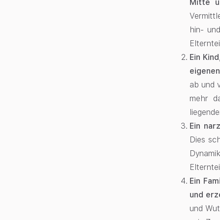
Mitte u
Vermittl
hin- un
Elternte
Ein Kin
eigenen
ab und v
mehr da
liegende
Ein nar
Dies sc
Dynamik
Elternte
Ein Fam
und erz
und Wut