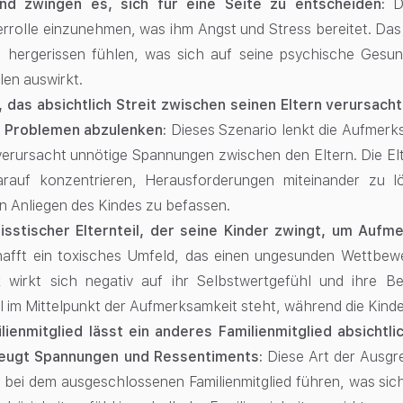
nd zwingen es, sich für eine Seite zu entscheiden:
D
errolle einzunehmen, was ihm Angst und Stress bereitet. Das
d hergerissen fühlen, was sich auf seine psychische Gesu
ilen auswirkt.
d, das absichtlich Streit zwischen seinen Eltern verursac
 Problemen abzulenken:
Dieses Szenario lenkt die Aufmer
erursacht unnötige Spannungen zwischen den Eltern. Die Elt
rauf konzentrieren, Herausforderungen miteinander zu l
n Anliegen des Kindes zu befassen.
zisstischer Elternteil, der seine Kinder zwingt, um Auf
hafft ein toxisches Umfeld, das einen ungesunden Wettbewe
 wirkt sich negativ auf ihr Selbstwertgefühl und ihre B
il im Mittelpunkt der Aufmerksamkeit steht, während die Kind
ilienmitglied lässt ein anderes Familienmitglied absicht
eugt Spannungen und Ressentiments:
Diese Art der Ausgr
 bei dem ausgeschlossenen Familienmitglied führen, was sic