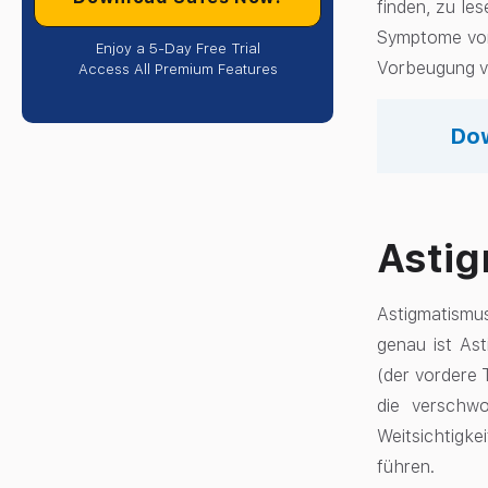
finden, zu le
Symptome von 
Enjoy a 5-Day Free Trial
Vorbeugung vo
Access All Premium Features
Dow
Astig
Astigmatismus
genau ist As
(der vordere T
die verschwo
Weitsichtigk
führen.