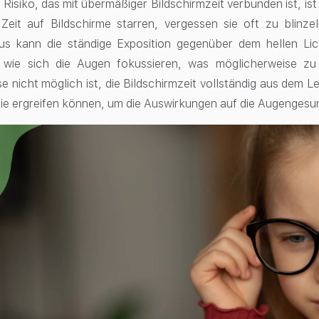
 Risiko, das mit übermäßiger Bildschirmzeit verbunden ist, i
 Zeit auf Bildschirme starren, vergessen sie oft zu blinz
us kann die ständige Exposition gegenüber dem hellen Lic
, wie sich die Augen fokussieren, was möglicherweise z
 nicht möglich ist, die Bildschirmzeit vollständig aus dem Le
 Sie ergreifen können, um die Auswirkungen auf die Augengesu