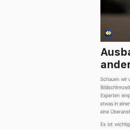
Ausba
ander
Schauen wir u
Bildschirmze
Experten emp
etwas in eine
eine Überans
Es ist wichti