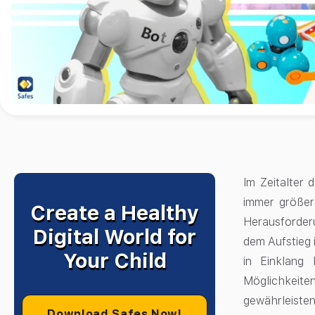
Im Zeitalter 
immer größere
Create a Healthy
Herausforderu
Digital World for
dem Aufstieg i
Your Child
in Einklang
Möglichkeite
gewährleisten
Download Safes Now!