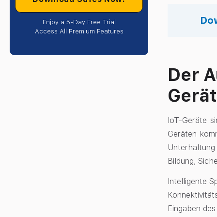
Dow
Enjoy a 5-Day Free Trial
Access All Premium Features
Der A
Gerä
IoT-Geräte si
Geräten komm
Unterhaltung
Bildung, Sich
Intelligente 
Konnektivitä
Eingaben des