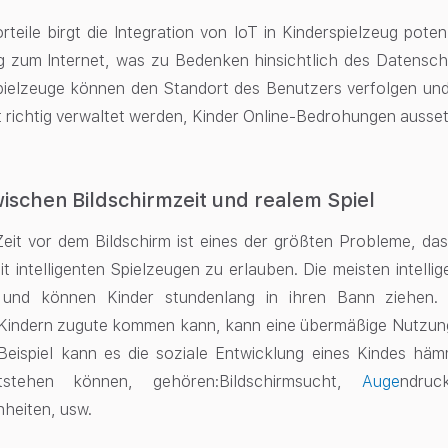
orteile birgt die Integration von IoT in Kinderspielzeug pote
 zum Internet, was zu Bedenken hinsichtlich des Datenschu
Spielzeuge können den Standort des Benutzers verfolgen und
t richtig verwaltet werden, Kinder Online-Bedrohungen ausse
ischen Bildschirmzeit und realem Spiel
it vor dem Bildschirm ist eines der größten Probleme, das 
it intelligenten Spielzeugen zu erlauben. Die meisten intelli
t und können Kinder stundenlang in ihren Bann ziehen
 Kindern zugute kommen kann, kann eine übermäßige Nutzung
Beispiel kann es
die soziale Entwicklung eines Kindes hä
tstehen können, gehören:
Bildschirmsucht,
Auge
ndru
nheiten
, usw.