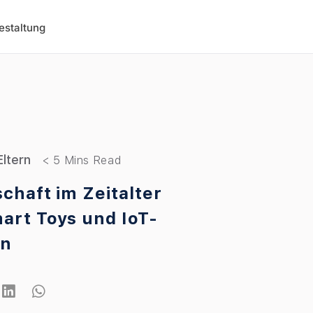
estaltung
Eltern
schaft im Zeitalter
art Toys und IoT-
en