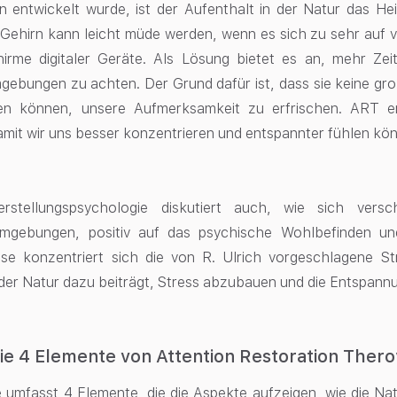
 entwickelt wurde, ist der Aufenthalt in der Natur das Hei
Gehirn kann leicht müde werden, wenn es sich zu sehr auf v
chirme digitaler Geräte. Als Lösung bietet es an, mehr Ze
gebungen zu achten. Der Grund dafür ist, dass sie keine gr
en können, unsere Aufmerksamkeit zu erfrischen. ART e
amit wir uns besser konzentrieren und entspannter fühlen kö
rstellungspsychologie diskutiert auch, wie sich versc
Umgebungen, positiv auf das psychische Wohlbefinden un
ise konzentriert sich die von R. Ulrich vorgeschlagene St
 der Natur dazu beiträgt, Stress abzubauen und die Entspannu
ie 4 Elemente von Attention Restoration Thero
 umfasst 4 Elemente, die die Aspekte aufzeigen, wie die Nat