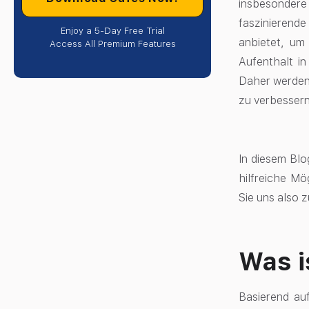
insbesondere
faszinierend
Enjoy a 5-Day Free Trial
anbietet, um 
Access All Premium Features
Aufenthalt in
Daher werden 
zu verbesser
In diesem Blo
hilfreiche Mö
Sie uns also 
Was i
Basierend au