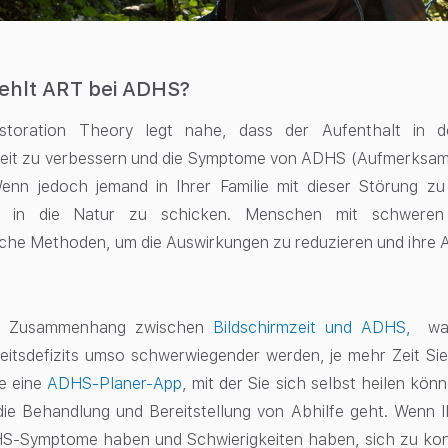
ehlt ART bei ADHS?
estoration Theory legt nahe, dass der Aufenthalt in 
it zu verbessern und die Symptome von ADHS (Aufmerksamkei
Wenn jedoch jemand in Ihrer Familie mit dieser Störung zu
ihn in die Natur zu schicken. Menschen mit schwer
che Methoden, um die Auswirkungen zu reduzieren und ihre 
en Zusammenhang zwischen
Bildschirmzeit und ADHS,
wa
tsdefizits umso schwerwiegender werden, je mehr Zeit Sie 
ie eine
ADHS-Planer-App
, mit der Sie sich selbst heilen kön
e Behandlung und Bereitstellung von Abhilfe geht. Wenn Ih
HS-Symptome haben und Schwierigkeiten haben, sich zu kon