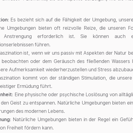
tion:
Es bezieht sich auf die Fähigkeit der Umgebung, unse
che Umgebungen bieten oft reizvolle Reize, die unseren F
ge Anstrengung erforderlich ist. Sie können auc
ionserlebnissen führen.
aszination ist, wenn wir uns passiv mit Aspekten der Natur b
n beobachten oder dem Geräusch des fließenden Wassers 
nsere Aufmerksamkeit wiederherzustellen und Stress abzubau
aszination kommt von der ständigen Stimulation, die unser
eistiger Ermüdung führt.
nheit:
Eine physische oder psychische Loslösung von alltägl
m den Geist zu entspannen. Natürliche Umgebungen bieten ei
rungen des modernen Lebens.
nung:
Natürliche Umgebungen bieten in der Regel ein Gefüh
on Freiheit fördern kann.