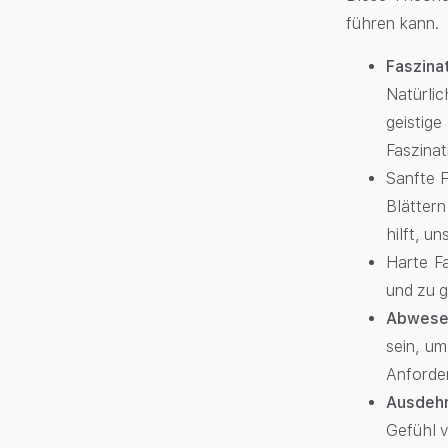
führen kann.
Faszina
Natürli
geisti
Faszinat
Sanfte F
Blätter
hilft, u
Harte F
und zu g
Abwese
sein, u
Anforde
Ausdeh
Gefühl v