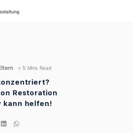
estaltung
Eltern
konzentriert?
ion Restoration
 kann helfen!