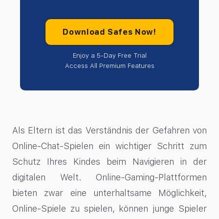
Download Safes Now!
Enjoy a 5-Day Free Trial
Access All Premium Features
Als Eltern ist das Verständnis der Gefahren von
Online-Chat-Spielen ein wichtiger Schritt zum
Schutz Ihres Kindes beim Navigieren in der
digitalen Welt. Online-Gaming-Plattformen
bieten zwar eine unterhaltsame Möglichkeit,
Online-Spiele zu spielen, können junge Spieler