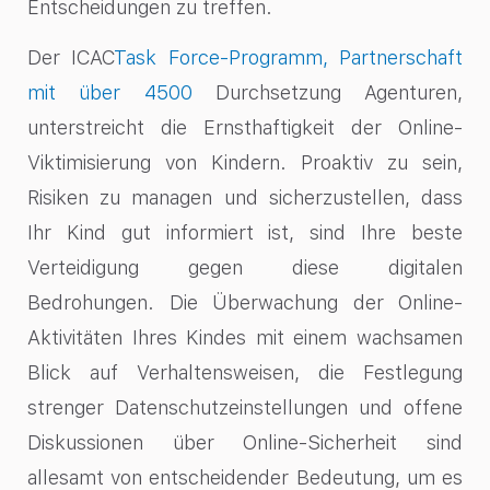
Entscheidungen zu treffen.
Der ICAC
Task Force-Programm
, Partnerschaft
mit über 4500
Durchsetzung
Agenturen,
unterstreicht die Ernsthaftigkeit
der Online-
Viktimisierung von Kindern. Proaktiv zu sein,
Risiken zu managen und sicherzustellen, dass
Ihr Kind gut informiert ist, sind Ihre beste
Verteidigung gegen diese digitalen
Bedrohungen. Die Überwachung der Online-
Aktivitäten Ihres Kindes mit einem wachsamen
Blick auf Verhaltensweisen, die Festlegung
strenger Datenschutzeinstellungen und offene
Diskussionen über Online-Sicherheit sind
allesamt von entscheidender Bedeutung, um es