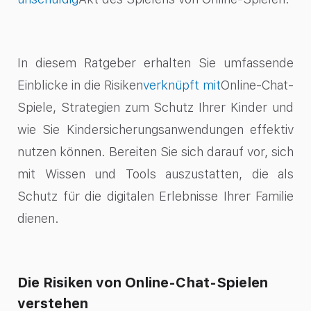
In diesem Ratgeber erhalten Sie umfassende
Einblicke in die Risiken
verknüpft mit
Online-Chat-
Spiele, Strategien zum Schutz Ihrer Kinder und
wie Sie Kindersicherungsanwendungen effektiv
nutzen können. Bereiten Sie sich darauf vor, sich
mit Wissen und Tools auszustatten, die als
Schutz für die digitalen Erlebnisse Ihrer Familie
dienen.
Die Risiken von Online-Chat-Spielen
verstehen