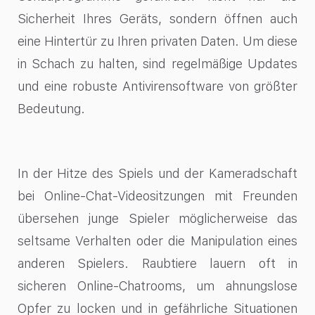
Sicherheit Ihres Geräts, sondern öffnen auch
eine Hintertür zu Ihren privaten Daten. Um diese
in Schach zu halten, sind regelmäßige Updates
und eine robuste Antivirensoftware von größter
Bedeutung.
In der Hitze des Spiels und der Kameradschaft
bei Online-Chat-Videositzungen mit Freunden
übersehen junge Spieler möglicherweise das
seltsame Verhalten oder die Manipulation eines
anderen Spielers. Raubtiere lauern oft in
sicheren Online-Chatrooms, um ahnungslose
Opfer zu locken und in gefährliche Situationen