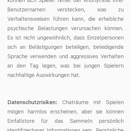
können sich Spieler hinter der Anonymität ihrer
Benutzernamen verstecken, was zu
Verhaltensweisen führen kann, die erhebliche
psychische Belastungen verursachen können.
Es ist nicht ungewöhnlich, dass Einzelpersonen
sich an Belästigungen beteiligen, beleidigende
Sprache verwenden und aggressives Verhalten
an den Tag legen, was bei jungen Spielern
nachhaltige Auswirkungen hat.
Datenschutzrisiken:
Chaträume mit Spielen
mögen harmlos erscheinen, aber sie können
Einfallstore für das Sammeln persönlich
identifizierbarer Informationen sein. Persönliche