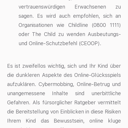
vertrauenswürdigen Erwachsenen zu
sagen. Es wird auch empfohlen, sich an
Organisationen wie Childline (0800 1111)
oder The Child zu wenden
Ausbeutungs-
und Online-Schutzbefehl
(CEOOP).
Es ist zweifellos wichtig, sich und Ihr Kind über
die dunkleren Aspekte des Online-Glücksspiels
aufzuklären. Cybermobbing, Online-Betrug und
unangemessene Inhalte sind unerbittliche
Gefahren. Als fürsorglicher Ratgeber vermittelt
die Bereitstellung von Einblicken in diese Risiken
Ihrem Kind das Bewusstsein, online kluge