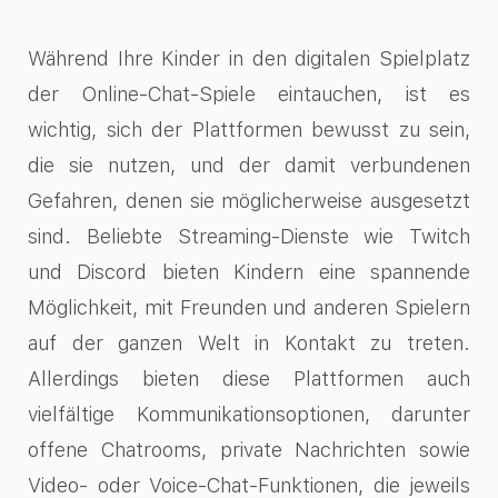
Während Ihre Kinder in den digitalen Spielplatz
der Online-Chat-Spiele eintauchen, ist es
wichtig, sich der Plattformen bewusst zu sein,
die sie nutzen, und der damit verbundenen
Gefahren, denen sie möglicherweise ausgesetzt
sind. Beliebte Streaming-Dienste wie Twitch
und Discord bieten Kindern eine spannende
Möglichkeit, mit Freunden und anderen Spielern
auf der ganzen Welt in Kontakt zu treten.
Allerdings bieten diese Plattformen auch
vielfältige Kommunikationsoptionen, darunter
offene Chatrooms, private Nachrichten sowie
Video- oder Voice-Chat-Funktionen, die jeweils