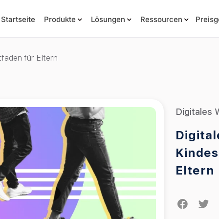
Startseite
Produkte
Lösungen
Ressourcen
Preisg
tfaden für Eltern
Digitales
Digita
Kindes
Eltern