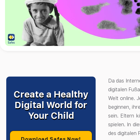
Da das Interne
digitalen Fuß
Create a Healthy
Welt online. 
Digital World for
beginnen, ihr
Your Child
sein. Eltern 
spielen. In d
des digitalen
Download Safes Now!