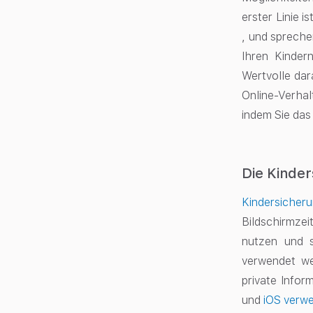
erster Linie i
, und spreche
Ihren Kinder
Wertvolle dara
Online-Verhal
indem Sie das
Die Kinde
Kindersicher
Bildschirmzei
nutzen und s
verwendet we
private Info
und
iOS verw