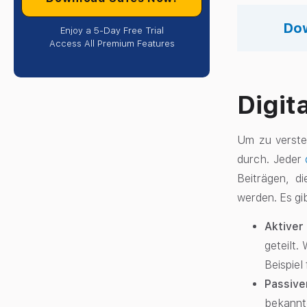
Dow
Enjoy a 5-Day Free Trial
Access All Premium Features
Digit
Um zu versteh
durch. Jeder
Beiträgen, di
werden. Es gi
Aktiver
geteilt.
Beispiel
Passive
bekannte