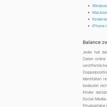
Windows
Macbook
Kindersi
iPhone-
Balance z
Jeder hat da
Daten online 
veröffentlic
Doppelposition
Identitäten r
bedeutet nich
Kinder darüb
Social-Media
Privatsphäre 