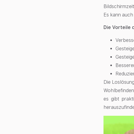
Bildschirmzei
Es kann auc
Die Vorteile 
Verbess
Gesteige
Gesteige
Bessere
Reduzier
Die Loslösung
Wohlbefinden 
es gibt prak
herauszufind