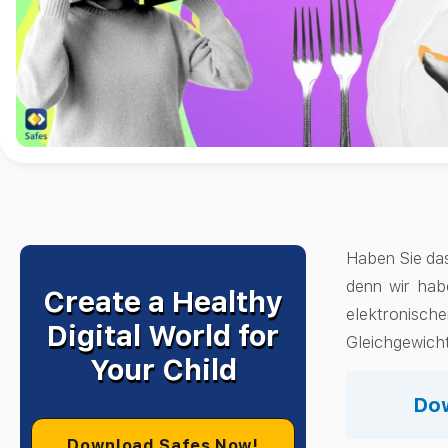
Haben Sie das
denn wir hab
Create a Healthy
elektronisch
Digital World for
Gleichgewicht
Your Child
Dow
Download Safes Now!