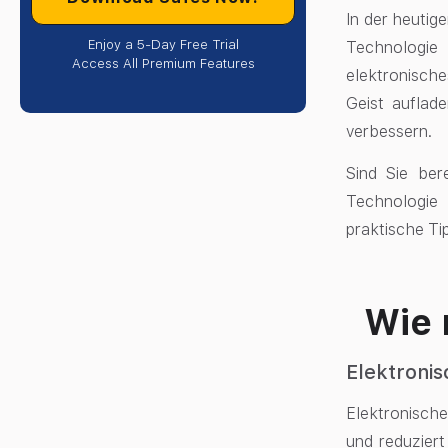
In der heutig
Enjoy a 5-Day Free Trial
Technologie
Access All Premium Features
elektronisch
Geist auflad
verbessern.
Sind Sie ber
Technologie 
praktische Tip
Wie 
Elektroni
Elektronische
und reduzier