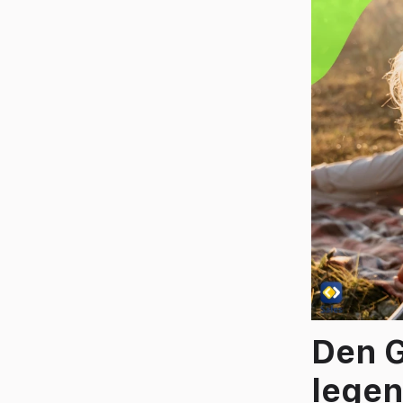
Den G
lege