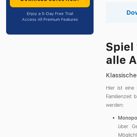
Dow
Enjoy a 5-Day Free Trial
Access All Premium Features
Spiel
alle 
Klassische
Hier ist eine
Familienzeit 
werden:
Monopo
über Ge
Möglichk