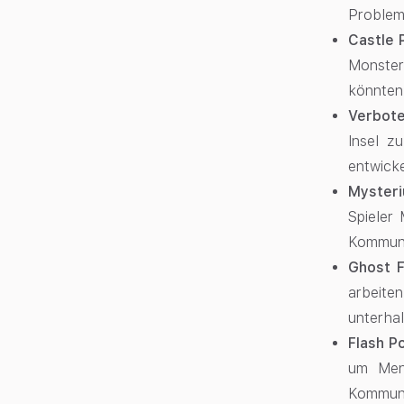
Problem
Castle 
Monstern
könnten,
Verbote
Insel z
entwicke
Mysteri
Spieler 
Kommuni
Ghost F
arbeite
unterha
Flash P
um Mens
Kommuni