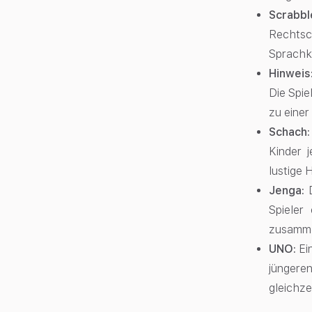
Scrabb
Rechtsc
Sprachke
Hinweis:
Die Spie
zu einer
Schach:
Kinder j
lustige 
Jenga:
Spieler
zusammen
UNO:
Ei
jüngeren
gleichze