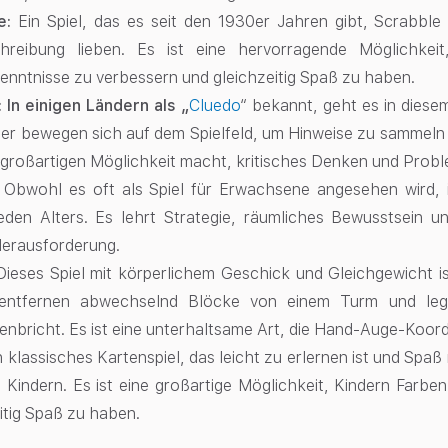
le:
Ein Spiel, das es seit den 1930er Jahren gibt, Scrabble 
hreibung lieben. Es ist eine hervorragende Möglichkei
nntnisse zu verbessern und gleichzeitig Spaß zu haben.
 In einigen Ländern als „
Cluedo
“ bekannt, geht es in diese
ler bewegen sich auf dem Spielfeld, um Hinweise zu sammeln 
 großartigen Möglichkeit macht, kritisches Denken und Probl
Obwohl es oft als Spiel für Erwachsene angesehen wird, is
eden Alters. Es lehrt Strategie, räumliches Bewusstsein un
Herausforderung.
Dieses Spiel mit körperlichem Geschick und Gleichgewicht ist
 entfernen abwechselnd Blöcke von einem Turm und leg
bricht. Es ist eine unterhaltsame Art, die Hand-Auge-Koord
n klassisches Kartenspiel, das leicht zu erlernen ist und Spaß
 Kindern. Es ist eine großartige Möglichkeit, Kindern Farb
itig Spaß zu haben.