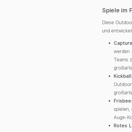
Spiele im 
Diese Outdoor
und entwickel
Capture
werden i
Teams zu
großarti
Kickball
Outdoor-
großarti
Frisbee
spielen,
Auge-Koo
Rotes L