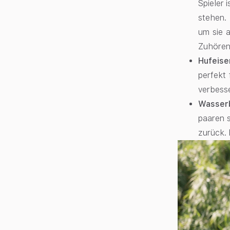
Spieler 
stehen. 
um sie 
Zuhören
Hufeis
perfekt 
verbess
Wasserb
paaren 
zurück. 