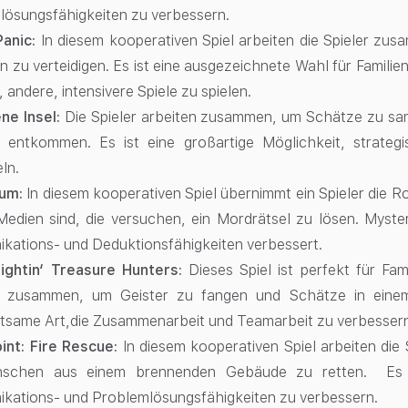
lösungsfähigkeiten zu verbessern.
Panic:
In diesem kooperativen Spiel arbeiten die Spieler zu
 zu verteidigen. Es ist eine ausgezeichnete Wahl für Familie
 andere, intensivere Spiele zu spielen.
ne Insel:
Die Spieler arbeiten zusammen, um Schätze zu sam
u entkommen. Es ist eine großartige Möglichkeit, strate
ln.
um:
In diesem kooperativen Spiel übernimmt ein Spieler die R
Medien sind, die versuchen, ein Mordrätsel zu lösen. Myster
kations- und Deduktionsfähigkeiten verbessert.
ightin‘ Treasure Hunters:
Dieses Spiel ist perfekt für Fam
n zusammen, um Geister zu fangen und Schätze in eine
ltsame Art,die Zusammenarbeit und Teamarbeit zu verbesser
oint: Fire Rescue:
In diesem kooperativen Spiel arbeiten di
chen aus einem brennenden Gebäude zu retten. Es ist
kations- und Problemlösungsfähigkeiten zu verbessern.