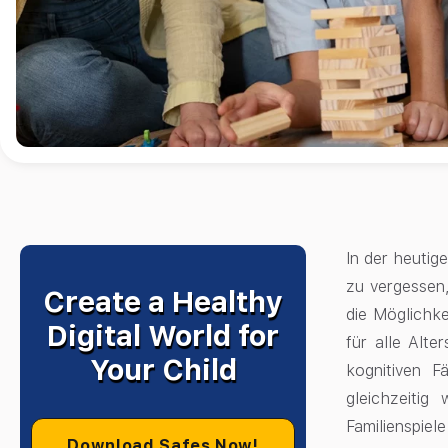
In der heutige
zu vergessen,
Create a Healthy
die Möglichke
Digital World for
für alle Alt
Your Child
kognitiven F
gleichzeiti
Familienspiel
Download Safes Now!