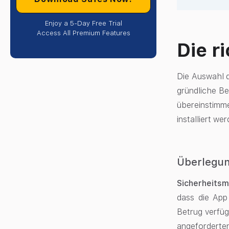
Enjoy a 5-Day Free Trial
Access All Premium Features
Die r
Die Auswahl d
gründliche Be
übereinstimme
installiert wer
Überlegun
Sicherheits
dass die App
Betrug verfüg
angeforderten