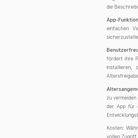
die Beschreib
App-Funktion
einfachen Vi
sicherzustell
Benutzerfreu
fördert ihre 
installieren
Altersfreigab
Altersangem
zu vermeiden 
der App für 
Entwicklungsb
Kosten: Währ
vollen Zugriff