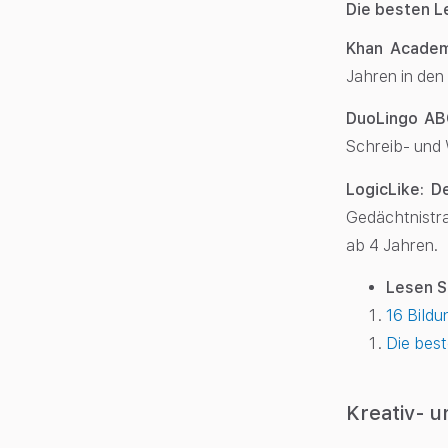
Die besten L
Khan Academ
Jahren in den
DuoLingo A
Schreib- und 
LogicLike: D
Gedächtnistra
ab 4 Jahren.
Lesen S
16 Bildu
Die best
Kreativ- u